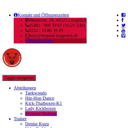
Kontakt und Öffnungszeiten
Münsterstr. 29, 49525 Lengerich
05481 / 900 39 67 (16-21 Uhr)
0152 / 33 80 39 29
info@leopard-lengerich.de
Öffnungszeiten
Toggle navigation
Abteilungen
Taekwondo
Hip-Hop Dance
Kick-Thaiboxen-K1
Lady Kickboxen
Personal Training
Trainer
Denise Kuzu