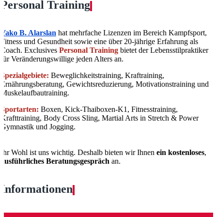
Personal Training
Yako B. Alarslan
hat mehrfache Lizenzen im Bereich Kampfsport,
Fitness und Gesundheit sowie eine über 20-jährige Erfahrung als
Coach. Exclusives
Personal Training
bietet der Lebensstilpraktiker
für Veränderungswillige jeden Alters an.
Spezialgebiete:
Beweglichkeitstraining, Kraftraining,
Ernährungsberatung, Gewichtsreduzierung, Motivationstraining und
Muskelaufbautraining.
Sportarten:
Boxen, Kick-Thaiboxen-K1, Fitnesstraining,
Krafttraining, Body Cross Sling, Martial Arts in Stretch & Power
Gymnastik und Jogging.
Ihr Wohl ist uns wichtig. Deshalb bieten wir Ihnen
ein kostenloses
,
ausführliches Beratungsgespräch
an.
Informationen